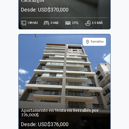
Cacicazgos
Desde: USD$370,000
189
M2
3
HAB.
2
PQ.
3.5
BAÑ.
Serralles
Apartamento en Venta en Serrallés por
376,000$
Desde: USD$376,000