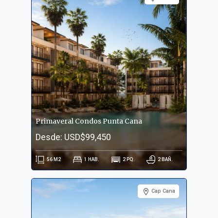
Primaveral Condos Punta Cana
Desde: USD$99,450
56
M2
1
HAB.
2
PQ.
2
BAÑ.
Cap Cana