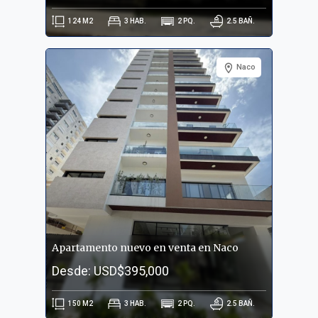
124
M2
3
HAB.
2
PQ.
2.5
BAÑ.
Naco
Apartamento nuevo en venta en Naco
Desde: USD$395,000
150
M2
3
HAB.
2
PQ.
2.5
BAÑ.