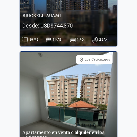
BRICKELL, MIAMI
Desde: USD$744,370
80
M2
1
HAB.
1
PQ.
2
BAÑ.
Los Cacicazgos
Apartamento en venta o alquiler en los