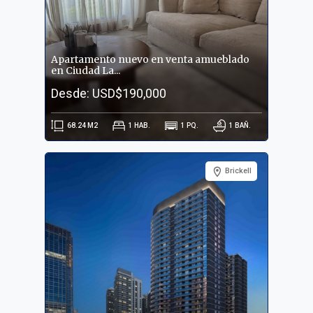
Apartamento nuevo en venta amueblado
en Ciudad La...
Desde: USD$190,000
68.24
M2
1
HAB.
1
PQ.
1
BAÑ.
Brickell