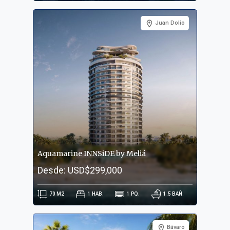
Juan Dolio
Aquamarine INNSiDE by Meliá
Desde: USD$299,000
70
M2
1
HAB.
1
PQ.
1.5
BAÑ.
Bávaro