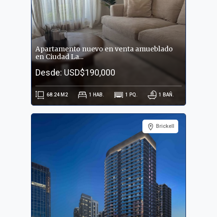
Apartamento nuevo en venta amueblado
en Ciudad La...
Desde: USD$190,000
68.24
M2
1
HAB.
1
PQ.
1
BAÑ.
Brickell