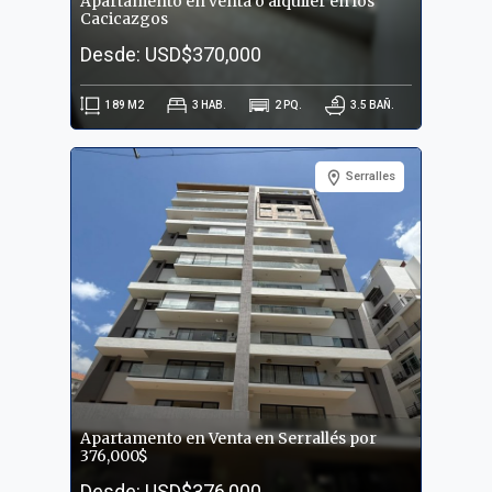
Apartamento en venta o alquiler en los
Cacicazgos
Desde: USD$370,000
189
M2
3
HAB.
2
PQ.
3.5
BAÑ.
Serralles
Apartamento en Venta en Serrallés por
376,000$
Desde: USD$376,000