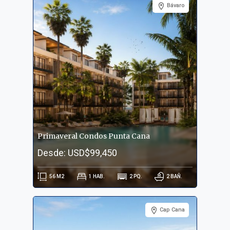
Bávaro
Primaveral Condos Punta Cana
Desde: USD$99,450
56
M2
1
HAB.
2
PQ.
2
BAÑ.
Cap Cana