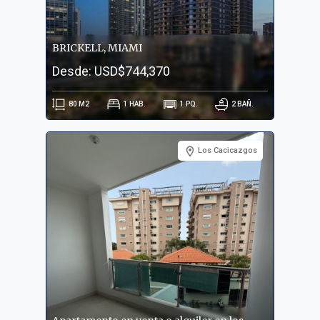
BRICKELL, MIAMI
Desde: USD$744,370
80
M2
1
HAB.
1
PQ.
2
BAÑ.
Los Cacicazgos