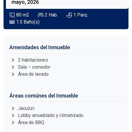
mayo, 2026
80
m2
2
Hab.
1
Parq.
1.5
Baño(s)
Amenidades del Inmueble
chevron_right
2 habitaciones
chevron_right
Sala – comedor
chevron_right
Área de lavado
Áreas comúnes del Inmueble
chevron_right
Jacuzzi
chevron_right
Lobby amueblado y climatizado
chevron_right
Área de BBQ