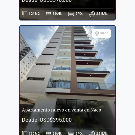
124
M2
3
HAB.
2
PQ.
2.5
BAÑ.
Naco
Apartamento nuevo en venta en Naco
Desde: USD$395,000
150
M2
3
HAB.
2
PQ.
2.5
BAÑ.