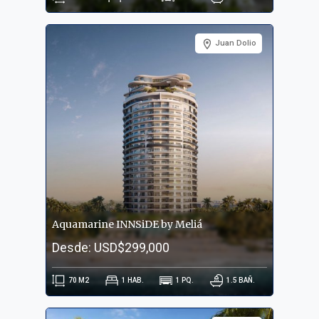
Juan Dolio
Aquamarine INNSiDE by Meliá
Desde: USD$299,000
70
M2
1
HAB.
1
PQ.
1.5
BAÑ.