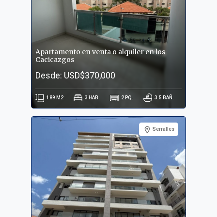
Apartamento en venta o alquiler en los
Cacicazgos
Desde: USD$370,000
189
M2
3
HAB.
2
PQ.
3.5
BAÑ.
Serralles