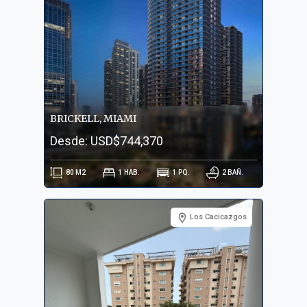
BRICKELL, MIAMI
Desde: USD$744,370
80
M2
1
HAB.
1
PQ.
2
BAÑ.
Los Cacicazgos