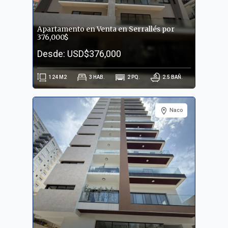
Apartamento en Venta en Serrallés por
376,000$
Desde: USD$376,000
124
M2
3
HAB.
2
PQ.
2.5
BAÑ.
Naco