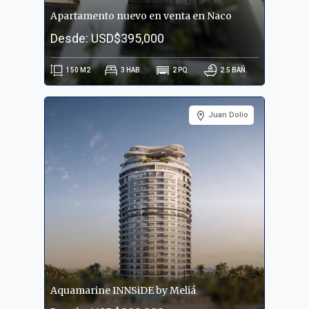
Apartamento nuevo en venta en Naco
Desde: USD$395,000
150
M2
3
HAB.
2
PQ.
2.5
BAÑ.
Juan Dolio
Aquamarine INNSiDE by Meliá