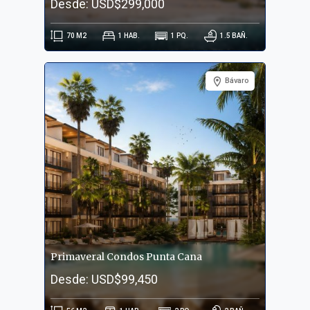
Desde: USD$299,000
70
M2
1
HAB.
1
PQ.
1.5
BAÑ.
Bávaro
Primaveral Condos Punta Cana
Desde: USD$99,450