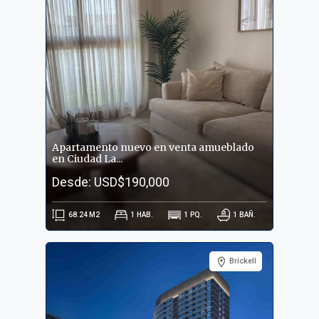
Apartamento nuevo en venta amueblado
en Ciudad La...
Desde: USD$190,000
68.24
M2
1
HAB.
1
PQ.
1
BAÑ.
Brickell