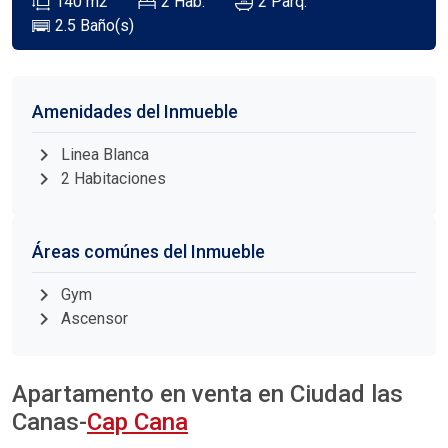
140
m2
2
Hab.
2
Parq.
2.5
Baño(s)
Amenidades del Inmueble
chevron_right
Linea Blanca
chevron_right
2 Habitaciones
Áreas comúnes del Inmueble
chevron_right
Gym
chevron_right
Ascensor
Apartamento en venta en Ciudad las
Canas-
Cap Cana