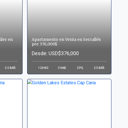
iler en
Apartamento en Venta en Serrallés
por 376,000$
Desde: USD$376,000
3.5
BAÑ.
124
M2
3
HAB.
2
PQ.
2.5
BAÑ.