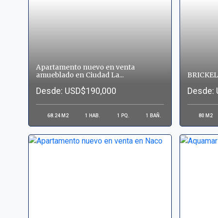
Apartamento nuevo en venta
amueblado en Ciudad La...
BRICKEL
Desde: USD$190,000
Desde:
68.24
M2
1
HAB.
1
PQ.
1
BAÑ.
80
M2