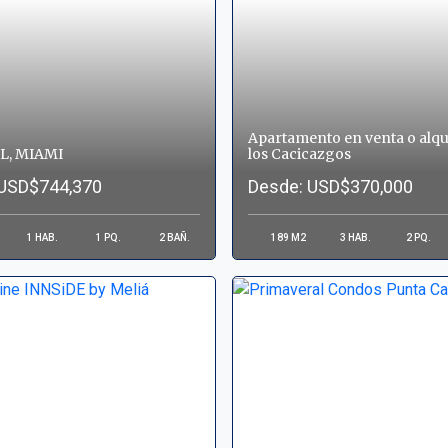
Apartamento en venta o alqu
L, MIAMI
los Cacicazgos
 USD$744,370
Desde: USD$370,000
1
HAB.
1
PQ.
2
BAÑ.
189
M2
3
HAB.
2
PQ.