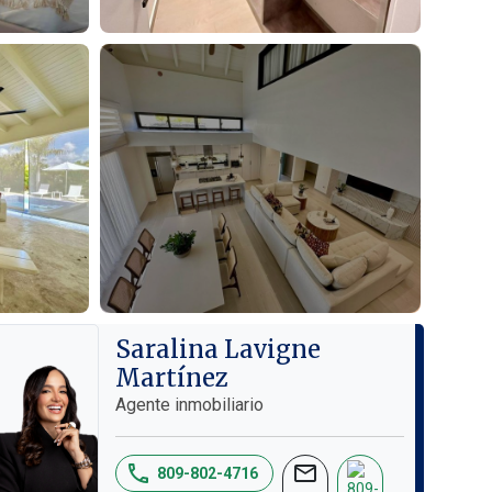
Saralina Lavigne
Martínez
Agente inmobiliario
phone
mail
809-802-4716