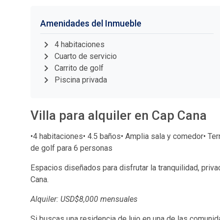
Amenidades del Inmueble
chevron_right
4 habitaciones
chevron_right
Cuarto de servicio
chevron_right
Carrito de golf
chevron_right
Piscina privada
Villa para alquiler en Cap Cana
•4 habitaciones• 4.5 baños• Amplia sala y comedor• Terr
de golf para 6 personas
Espacios diseñados para disfrutar la tranquilidad, priva
Cana.
Alquiler: USD$8,000 mensuales
Si buscas una residencia de lujo en una de las comuni