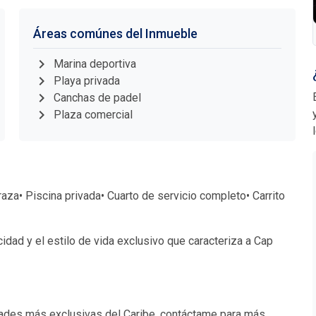
Áreas comúnes del Inmueble
chevron_right
Marina deportiva
chevron_right
Playa privada
chevron_right
Canchas de padel
chevron_right
Plaza comercial
aza• Piscina privada• Cuarto de servicio completo• Carrito
cidad y el estilo de vida exclusivo que caracteriza a Cap
dades más exclusivas del Caribe, contáctame para más