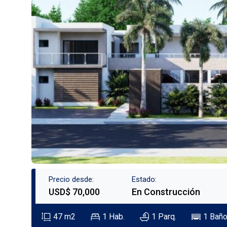
Precio desde:
Estado:
USD$ 70,000
En Construcción
47
m2
1
Hab.
1
Parq.
1
Baño