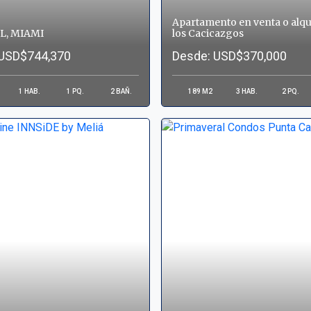
Apartamento en venta o alqu
L, MIAMI
los Cacicazgos
 USD$744,370
Desde: USD$370,000
1
HAB.
1
PQ.
2
BAÑ.
189
M2
3
HAB.
2
PQ.