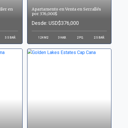
iler en
Apartamento en Venta en Serrallés
por 376,000$
Desde: USD$376,000
3.5
BAÑ.
124
M2
3
HAB.
2
PQ.
2.5
BAÑ.