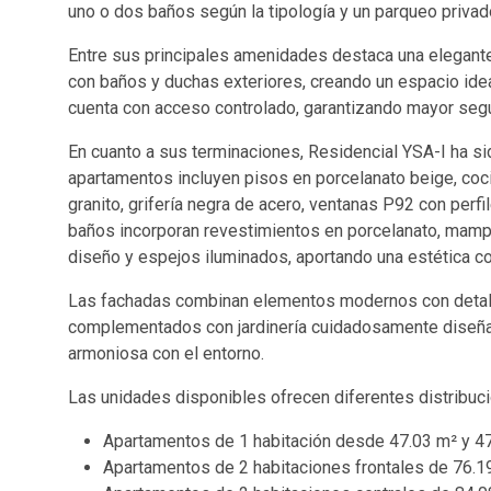
uno o dos baños según la tipología y un parqueo privad
Entre sus principales amenidades destaca una elegant
con baños y duchas exteriores, creando un espacio idea
cuenta con acceso controlado, garantizando mayor segu
En cuanto a sus terminaciones, Residencial YSA-I ha s
apartamentos incluyen pisos en porcelanato beige, co
granito, grifería negra de acero, ventanas P92 con perfi
baños incorporan revestimientos en porcelanato, mamp
diseño y espejos iluminados, aportando una estética c
Las fachadas combinan elementos modernos con detalle
complementados con jardinería cuidadosamente diseñada
armoniosa con el entorno.
Las unidades disponibles ofrecen diferentes distribuc
Apartamentos de 1 habitación desde 47.03 m² y 47
Apartamentos de 2 habitaciones frontales de 76.1