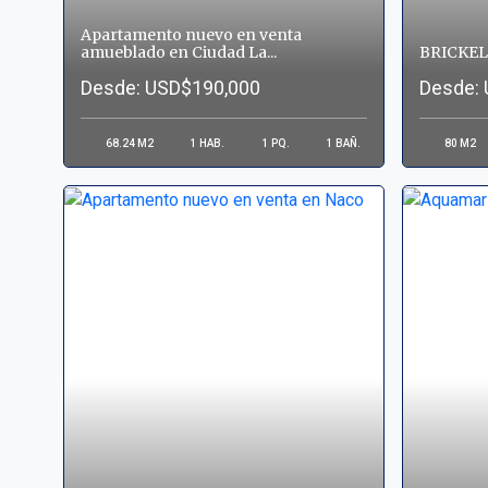
Apartamento nuevo en venta
amueblado en Ciudad La...
BRICKEL
Desde: USD$190,000
Desde:
68.24
M2
1
HAB.
1
PQ.
1
BAÑ.
80
M2